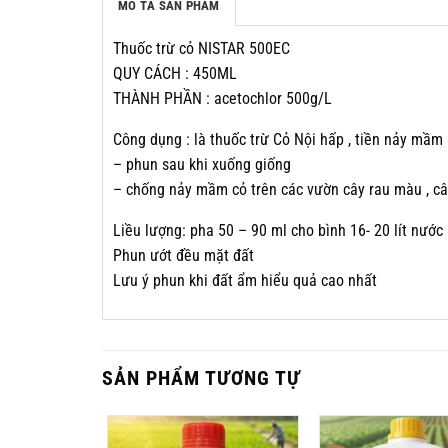
MÔ TẢ SẢN PHẨM
Thuốc trừ cỏ NISTAR 500EC
QUY CÁCH : 450ML
THÀNH PHẦN : acetochlor 500g/L
Công dụng : là thuốc trừ Cỏ Nội hấp , tiền nảy mầm
– phun sau khi xuống giống
– chống nảy mầm cỏ trên các vườn cây rau màu , c
Liều lượng: pha 50 – 90 ml cho bình 16- 20 lít nước
Phun ướt đều mặt đất
Lưu ý phun khi đất ẩm hiểu quả cao nhất
SẢN PHẨM TƯƠNG TỰ