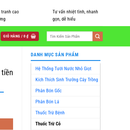
 tranh cao
Tư vấn nhiệt tình, nhanh
ờng
gọn, dễ hiểu
Tìm
GIỎ HÀNG /
0
₫
kiếm:
DANH MỤC SẢN PHẨM
Hệ Thống Tưới Nước Nhỏ Giọt
 tiền
Kích Thích Sinh Trưởng Cây Trồng
Phân Bón Gốc
Phân Bón Lá
Thuốc Trừ Bệnh
Thuốc Trừ Cỏ