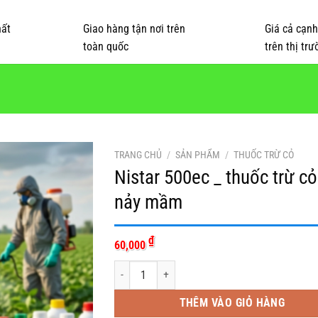
ất
Giao hàng tận nơi trên
Giá cả cạnh
toàn quốc
trên thị trư
TRANG CHỦ
/
SẢN PHẨM
/
THUỐC TRỪ CỎ
Nistar 500ec _ thuốc trừ cỏ
nảy mầm
₫
60,000
Nistar 500ec _ thuốc trừ cỏ tiền nảy mầm số lượng
THÊM VÀO GIỎ HÀNG